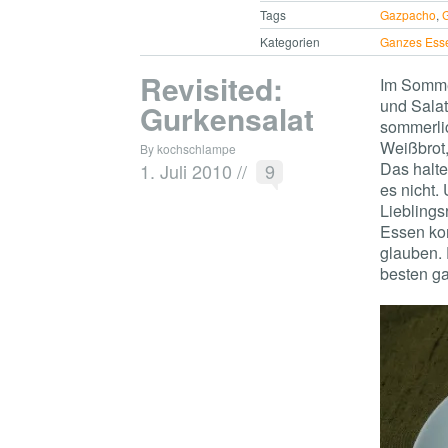
Tags
Gazpacho
,
Kategorien
Ganzes Ess
Revisited:
Im Somme
und Salat
Gurkensalat
sommerli
Weißbrot,
By kochschlampe
Das halte 
1. Juli 2010
//
9
es nicht.
Lieblings
Essen ko
glauben.
besten ga