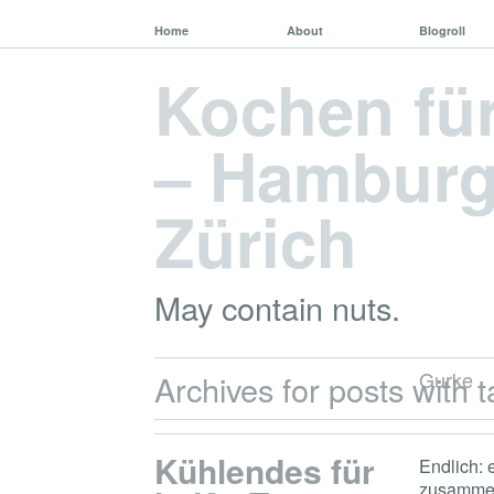
Home
About
Blogroll
Kochen fü
– Hamburg,
Zürich
May contain nuts.
Gurke
Archives for posts with t
Kühlendes für
Endlich: 
zusammen