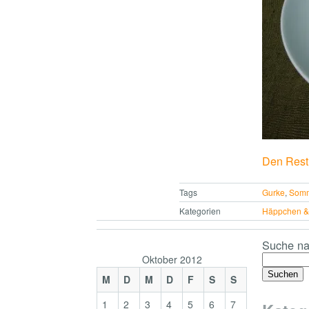
Den Rest 
Tags
Gurke
,
Somm
Kategorien
Häppchen & 
Suche na
Oktober 2012
M
D
M
D
F
S
S
1
2
3
4
5
6
7