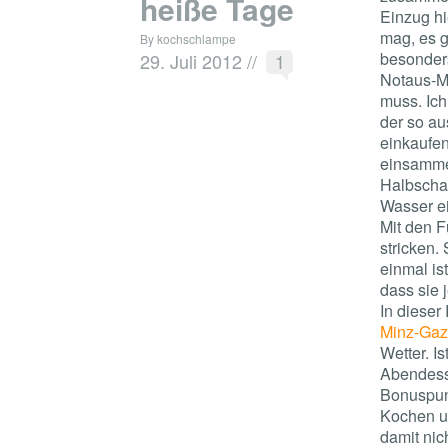
heiße Tage
Einzug hi
mag, es g
By kochschlampe
besonders
29. Juli 2012
//
1
Notaus-Mo
muss. Ich
der so au
einkaufe
einsamme
Halbschat
Wasser e
Mit den F
stricken
einmal is
dass sie 
In dieser
Minz-Ga
Wetter. I
Abendess
Bonuspunk
Kochen un
damit nic