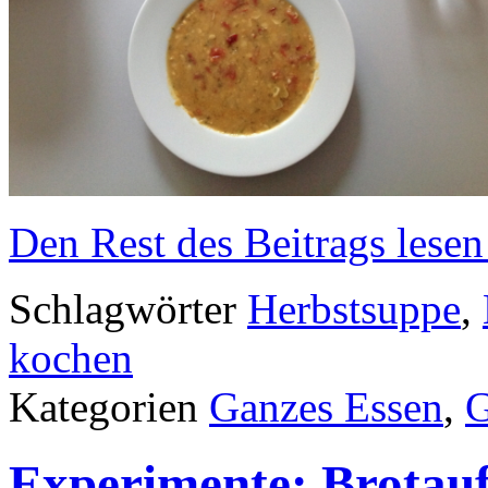
Den Rest des Beitrags lesen
Schlagwörter
Herbstsuppe
,
kochen
Kategorien
Ganzes Essen
,
Experimente: Brotauf