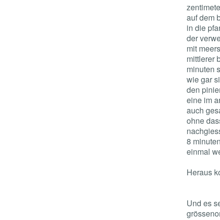
zentimete
auf dem b
in die pf
der verwe
mit meers
mittlerer
minuten s
wie gar s
den pinie
eine im a
auch gesa
ohne dass
nachgiess
8 minuten
einmal we
Heraus k
Und es se
grössenor