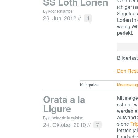
SS Loth Lorien
Wenn eine
ich gar n
By kochschlampe
Segelausf
26. Juni 2012
//
4
Lorien in
wenig Win
perfekt.
Bilderlas
Den Rest 
Kategorien
Meereszeu
Orata a la
Mit steig
schnell w
Ligure
werden en
aufwand z
By groefaz de la cuisine
siehe
Tri
24. Oktober 2010
//
7
letzten ja
ligurisch