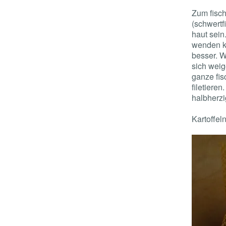
Zum fisch
(schwertf
haut sein
wenden ka
besser. W
sich weig
ganze fis
filetieren
halbherzi
Kartoffeln