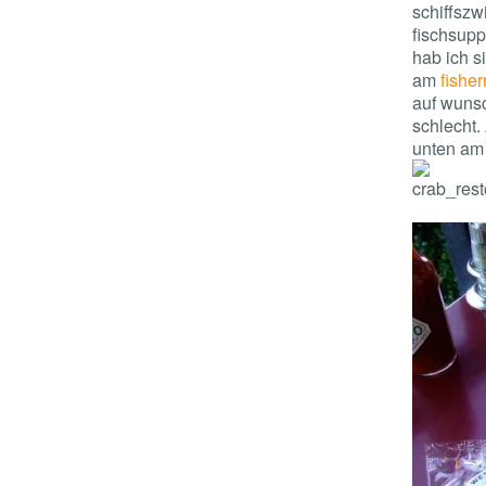
schiffszw
fischsupp
hab ich s
am
fishe
auf wunsc
schlecht. 
unten am 