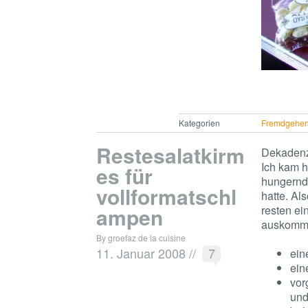
Kategorien
Fremdgehe
Restesalatkirm
Dekadenza
Ich kam h
es für
hungernde
vollformatschl
hatte. Al
ampen
resten ei
auskomm
By groefaz de la cuisine
11. Januar 2008
//
7
ein
ein
vor
und