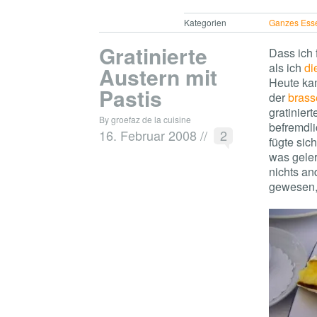
Kategorien
Ganzes Ess
Gratinierte
Dass ich 
als ich
di
Austern mit
Heute kam
Pastis
der
brass
gratinier
By groefaz de la cuisine
befremdli
16. Februar 2008
//
2
fügte sic
was geler
nichts an
gewesen,