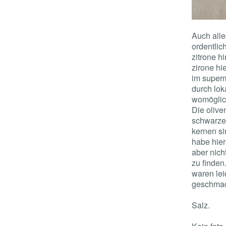
Auch alle
ordentlic
zitrone h
zirone hi
im superm
durch lok
womöglich
Die olive
schwarzen
kernen si
habe hier
aber nich
zu finden.
waren lei
geschmac
Salz.