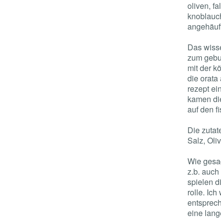
oliven, fa
knoblauch
angehäufte
Das wisse
zum gebur
mit der k
die orata
rezept ei
kamen die
auf den f
Die zutat
Salz, Oli
Wie gesag
z.b. auch
spielen d
rolle. Ic
entsprech
eine lang