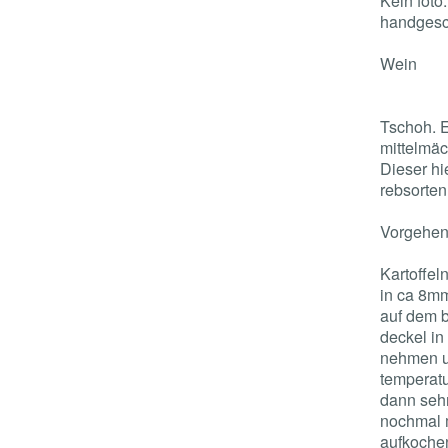
Kein foto
handgesch
Wein
Tschoh. E
mittelmäc
Dieser hi
rebsorten
Vorgehen
Kartoffel
in ca 8mm
auf dem b
deckel in
nehmen u
temperatu
dann sehr
nochmal 
aufkochen