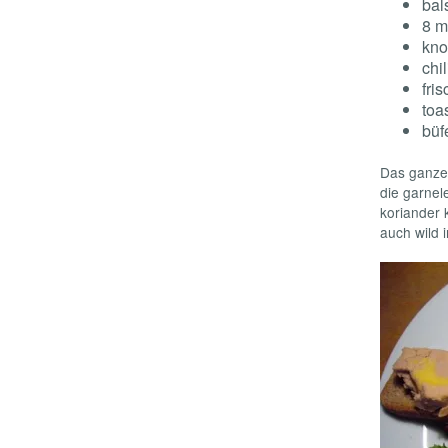
bal
8 m
kno
chi
fri
toa
büf
Das ganze
die garnel
koriander 
auch wild 