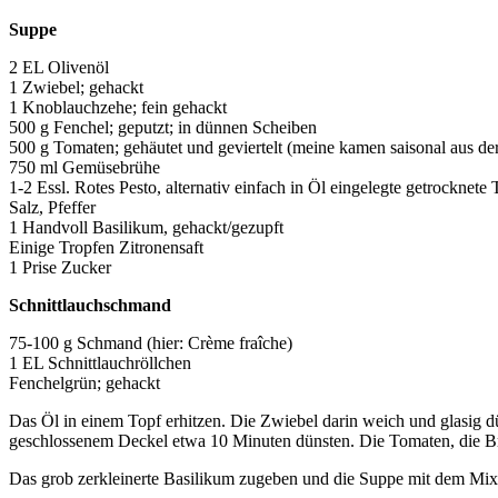
Suppe
2 EL Olivenöl
1 Zwiebel; gehackt
1 Knoblauchzehe; fein gehackt
500 g Fenchel; geputzt; in dünnen Scheiben
500 g Tomaten; gehäutet und geviertelt (meine kamen saisonal aus de
750 ml Gemüsebrühe
1-2 Essl. Rotes Pesto, alternativ einfach in Öl eingelegte getrocknete
Salz, Pfeffer
1 Handvoll Basilikum, gehackt/gezupft
Einige Tropfen Zitronensaft
1 Prise Zucker
Schnittlauchschmand
75-100 g Schmand (hier: Crème fraîche)
1 EL Schnittlauchröllchen
Fenchelgrün; gehackt
Das Öl in einem Topf erhitzen. Die Zwiebel darin weich und glasig 
geschlossenem Deckel etwa 10 Minuten dünsten. Die Tomaten, die Br
Das grob zerkleinerte Basilikum zugeben und die Suppe mit dem Mixs