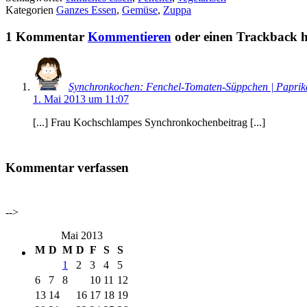
Kategorien
Ganzes Essen
,
Gemüse
,
Zuppa
1 Kommentar
Kommentieren
oder einen Trackback hi
Synchronkochen: Fenchel-Tomaten-Süppchen | Papri
1. Mai 2013 um 11:07
[...] Frau Kochschlampes Synchronkochenbeitrag [...]
Kommentar verfassen
-->
Mai 2013
M
D
M
D
F
S
S
1
2
3
4
5
6
7
8
10
11
12
13
14
16
17
18
19