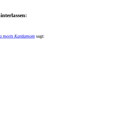
nterlassen:
ka meets Kardamom
sagt: