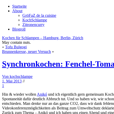
Startseite
About
GröFaZ de la cuisine
KochSchlampe
Zitronencurry
Blogroll
Kochen für Schlampen – Hamburg, Berlin, Zürich
May contain nuts.
«
Tofu Bulgogi
Brunnenkresse, neuer Versuch
»
Synchronkochen: Fenchel-Tom
Von kochschlampe
1. Mai 2013
//
1
Hin & wieder wollen
Anikó
und ich eigentlich gern gemeinsam Koche
Spontaneität dafür deutlich Abbruch tut. Und so haben wir, wie sch
entschieden. Man denke nur an das ganze CO2, dass wir dank fehlend
Videokonferenzmöglichkeiten als Beitrag zum Umweltschutz deklarier
Zurück zum Thema – Anikó und ich haben uns einen Abend und eine Ze