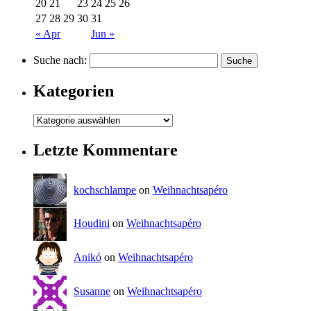
20
21
23
24
25
26
27
28
29
30
31
« Apr
Jun »
Suche nach:
Kategorien
Letzte Kommentare
kochschlampe
on
Weihnachtsapéro
Houdini
on
Weihnachtsapéro
Anikó
on
Weihnachtsapéro
Susanne
on
Weihnachtsapéro