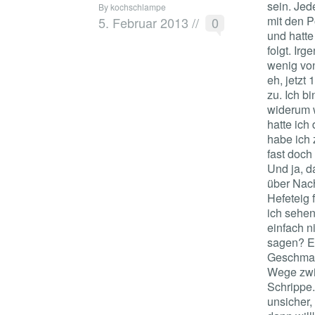
sein. Jed
By kochschlampe
mit den P
5. Februar 2013
//
0
und hatt
folgt. Ir
wenig von
eh, jetzt
zu. Ich b
widerum w
hatte ich
habe ich 
fast doch
Und ja, d
über Nach
Hefeteig 
ich sehen
einfach n
sagen? E
Geschmac
Wege zwi
Schrippe
unsicher,