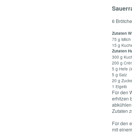
Sauerr
6 Brötch
Zutaten W
75 g Milch
15 g Kuch
Zutaten H
300 g Kuc
200 g Crè
5 g Hefe (
5 g Salz
20 g Zuck
1 Eigelb
Für den W
erhitzen 
abkühlen 
Zutaten 
Für den e
mit einem