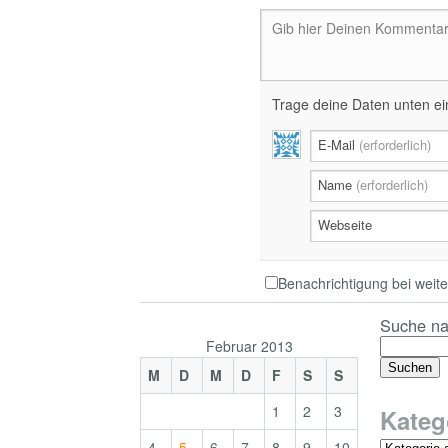
Gib hier Deinen Kommentar 
Trage deine Daten unten ein
E-Mail
(erforderlich)
Name
(erforderlich)
Webseite
Benachrichtigung bei wei
Suche na
Februar 2013
M
D
M
D
F
S
S
1
2
3
Kateg
4
5
6
7
8
9
10