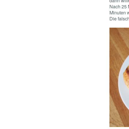
dann will
Nach 25 M
Minuten w
Die falsc