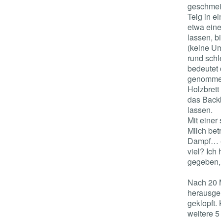
geschmeid
Teig in e
etwa eine
lassen, b
(keine Um
rund schl
bedeutet 
genommen
Holzbrett
das Back
lassen.
Mit einer
Milch be
Dampf… eh
viel? Ich
gegeben, 
Nach 20 
herausge
geklopft.
weitere 