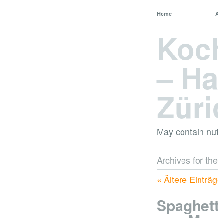
Home
Koc
– Ha
Züri
May contain nut
Archives for th
« Ältere Einträ
Spaghett