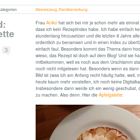
ategorien
Meereszeug
,
Randbemerkung
d:
Frau
Anikó
hat sich bei mir ja schon mehr als einmal
dass ich kein Rezeptindex habe. Ich habe einfach ke
ette
stundenlang hinzusetzen und die letzten 8 Jahre alle
ordentlich zu benamsen und in einen Index zu überfü
3
einfach faul. Besonders kommt das Thema dann hoc
wieso, das Rezept ist doch auf dem Blog! Und sie hat
mitbekommen, weil es noch aus dem Urschlamm stam
noch nicht mitgelesen hat. Besonders wenn es dann
Bild ist (was ich am Anfang recht häufig hatte, weil,
heute kaum mehr vorstellen, ich noch keine Digital
Insbesondere dann werde ich ein wenig geschubst, 
zu machen. Also denn. Hier die
Apfelgalette
: