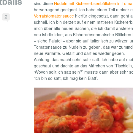
balls
sind diese
Nudeln mit Kichererbsenbällchen in Tom
hervorragend geeignet. Ich habe einen Teil meiner 
2
Vorratstomatensauce
hierfür eingesetzt, dann geht a
schnell. Ich bin derzeit auf einem mittleren Kicherer
mich über alle neuen Sachen, die ich damit anstellen
neu ist die Idee, aus Kichererbsenmatsche Bällchen h
– siehe Falafel – aber sie auf italienisch zu würzen 
Tomatensauce zu Nudeln zu geben, das war zuminde
neue Variante. Gefällt und darf es wieder geben.
Achtung: das macht sehr, sehr satt. Ich habe auf mei
geschaut und dachte an das Märchen von ‘Tischlein,
‘Wovon sollt ich satt sein?’ musste dann aber sehr 
‘ich bin so satt, ich mag kein Blatt’.