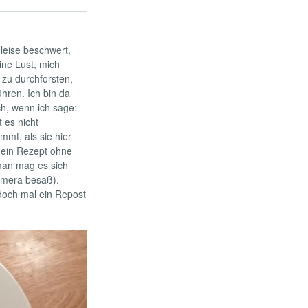
 leise beschwert,
ine Lust, mich
 zu durchforsten,
hren. Ich bin da
h, wenn ich sage:
 es nicht
mt, als sie hier
 ein Rezept ohne
 man mag es sich
kamera besaß).
doch mal ein Repost