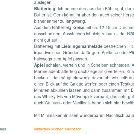
auslegen.
Blätterteig
. Ich nehme den aus dem Kühlregal, der m
Butter ist. Gern könnt ihr aber den auch selber herst
bisher immer zu langwierig.
Aus dem Blätterteig Kreise mit ca. 12-15 cm Durchm
ausschneiden. Ausstechen ist nicht ratsam – der Blät
nicht gut auf.
Blätterteig mit
Lieblingsmarmelade
bestreichen – i
irgendwelchen Gründen dafür gern Aprikose oder Pfir
halbwegs zum Apfel passen.
Äpfel
schälen, vierteln und in Scheiben schneiden. 
Marmeladenblätterteig dachziegelartig verteilen. Kn
backen – das hängt ein wenig davon ab, wie heiß de
einen Blick auf die Galette werfen oder einen Testk
Minuten abkühlen lassen und dann zusammen mit
E
das Whisky-Eis von Mövenpick verbaut, das sehr gut
auch Walnuss- oder Vanilleeis haben sich hier bewäh
Mit Minimalkenntnissen wunderbaren Nachtisch bau
Tags
einfaches Kochen
,
Nachtisch