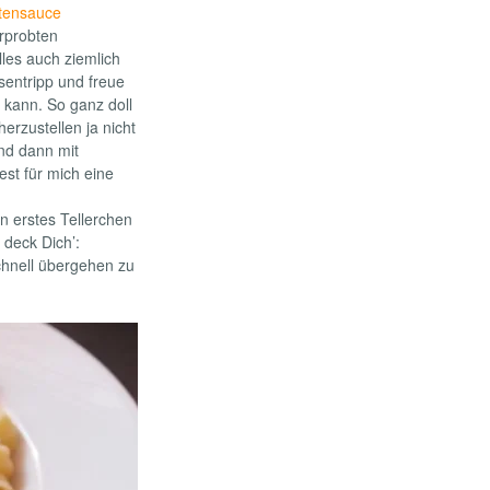
atensauce
erprobten
lles auch ziemlich
bsentripp und freue
 kann. So ganz doll
erzustellen ja nicht
und dann mit
st für mich eine
n erstes Tellerchen
 deck Dich’:
schnell übergehen zu