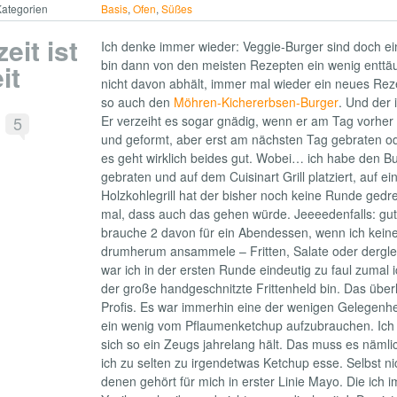
ategorien
Basis
,
Ofen
,
Süßes
it ist
Ich denke immer wieder: Veggie-Burger sind doch ei
bin dann von den meisten Rezepten ein wenig enttä
it
nicht davon abhält, immer mal wieder ein neues Rez
so auch den
Möhren-Kichererbsen-Burger
. Und der 
5
Er verzeiht es sogar gnädig, wenn er am Tag vorh
und geformt, aber erst am nächsten Tag gebraten ode
es geht wirklich beides gut. Wobei… ich habe den Bu
gebraten und auf dem Cuisinart Grill platziert, auf e
Holzkohlegrill hat der bisher noch keine Runde gedreh
mal, dass auch das gehen würde. Jeeeedenfalls: gute
brauche 2 davon für ein Abendessen, wenn ich kein
drumherum ansammele – Fritten, Salate oder dergle
war ich in der ersten Runde eindeutig zu faul zumal i
der große handgeschnitzte Frittenheld bin. Das über
Profis. Es war immerhin eine der wenigen Gelegenhe
ein wenig vom Pflaumenketchup aufzubrauchen. Ich b
sich so ein Zeugs jahrelang hält. Das muss es nämli
ich zu selten zu irgendetwas Ketchup esse. Selbst nic
denen gehört für mich in erster Linie Mayo. Die ich 