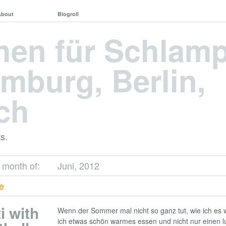
About
Blogroll
hen für Schlam
mburg, Berlin,
ch
s.
e month of:
Juni, 2012
ge
i with
Wenn der Sommer mal nicht so ganz tut, wie ich es 
ich etwas schön warmes essen und nicht nur einen lu