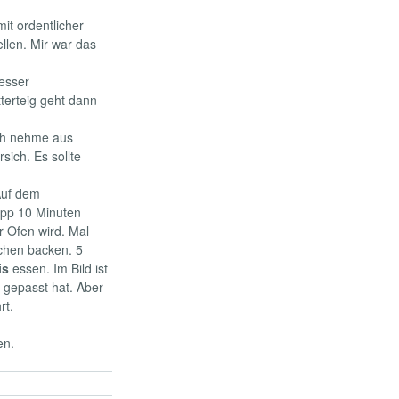
it ordentlicher
ellen. Mir war das
esser
terteig geht dann
ch nehme aus
sich. Es sollte
Auf dem
app 10 Minuten
r Ofen wird. Mal
uchen backen. 5
is
essen. Im Bild ist
 gepasst hat. Aber
rt.
en.