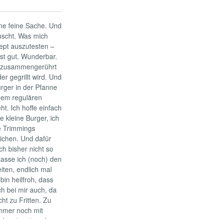
ne feine Sache. Und
uscht. Was mich
ept auszutesten –
ist gut. Wunderbar.
er zusammengerührt
r gegrillt wird. Und
rger in der Pfanne
inem regulären
t. Ich hoffe einfach
 kleine Burger, ich
e Trimmings
ichen. Und dafür
ch bisher nicht so
lasse ich (noch) den
iten, endlich mal
in heilfroh, dass
ch bei mir auch, da
ht zu Fritten. Zu
immer noch mit