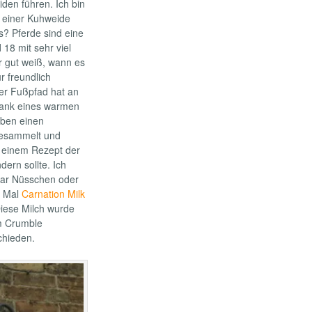
den führen. Ich bin
f einer Kuhweide
us? Pferde sind eine
18 mit sehr viel
ier gut weiß, wann es
r freundlich
der Fußpfad hat an
dank eines warmen
aben einen
ngesammelt und
 einem Rezept der
dern sollte. Ich
aar Nüsschen oder
e Mal
Carnation Milk
Diese Milch wurde
m Crumble
chieden.