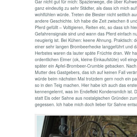
Gar nicht gut für mich: Spazierwege, die über Kuhwei
ganz eindeutig zu sehr Städter, als dass ich mich au
wohlfühlen würde. Treten die Biester nicht seitlich a
andere Geschichte. Ich habe die Zeit zwischen 8 und 
Pferd gefüllt – Voltigieren, Reiten etc, so dass ich h
Gefahrensignale sind und wann das Pferd einfach nu
neugierig ist. Bei Kühen: keene Ahnung. Praktisch: 
einer sehr langen Brombeerhecke langgeführt und 
Herbstes waren da lauter späte Früchte dran. Wir h
ordentlichen Eimer (ok, kleine Einkaufstüte) voll ei
später ein Apfel-Brombeer-Crumble gebacken. Nach
Mutter des Gastgebers, das ich auf keinen Fall verän
würde beim nächsten Mal trotzdem gern noch ein p
so in den Teig machen. Hier habe ich auch das erst
kennengelernt, was im Endeffekt Kondensmilch ist. 
statt Eis oder Sahne aus nostalgischen Gründen zu
gegessen. Ich habe mich doch lieber für Sahne ents