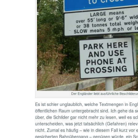
Der Engländer liebt ausführliche Beschilderu
Es ist schier unglaublich, welche Textmengen in Eng
öffentlichen Raum untergebracht sind. Ich gehe da s
über, die Schilder gar nicht mehr zu lesen, weil es sc
unterscheiden, was jetzt tatsächlich (Gefahren) relev
nicht. Zumal es häufig – wie in diesem Fall kurz vor 
gesicherten Bahnübergang – genügen würde, ein Schi