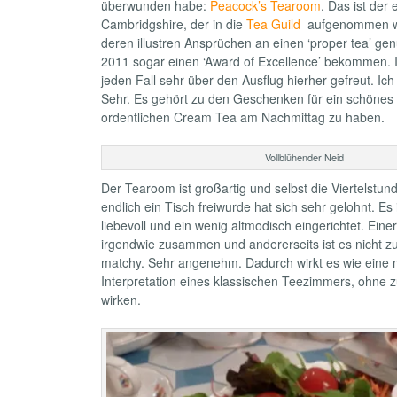
überwunden habe:
Peacock’s Tearoom
. Das ist der
Cambridgshire, der in die
Tea Guild
aufgenommen wu
deren illustren Ansprüchen an einen ‘proper tea’ gen
2011 sogar einen ‘Award of Excellence’ bekommen. 
jeden Fall sehr über den Ausflug hierher gefreut. I
Sehr. Es gehört zu den Geschenken für ein schönes
ordentlichen Cream Tea am Nachmittag zu haben.
Vollblühender Neid
Der Tearoom ist großartig und selbst die Viertelstund
endlich ein Tisch freiwurde hat sich sehr gelohnt. Es i
liebevoll und ein wenig altmodisch eingerichtet. Einer
irgendwie zusammen und andererseits ist es nicht z
matchy. Sehr angenehm. Dadurch wirkt es wie eine
Interpretation eines klassischen Teezimmers, ohne z
wirken.