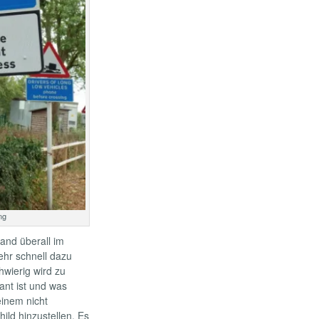
ng
land überall im
ehr schnell dazu
hwierig wird zu
ant ist und was
einem nicht
ld hinzustellen. Es