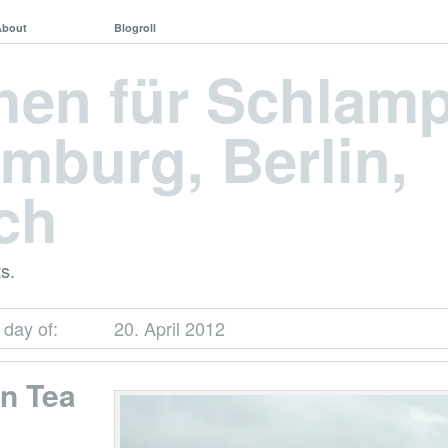
About
Blogroll
hen für Schlam
mburg, Berlin,
ch
s.
 day of:
20. April 2012
n Tea