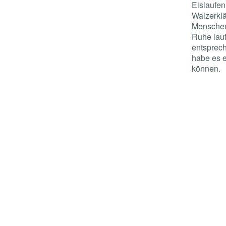
Eislaufen
Walzerklä
Menschen
Ruhe lauf
entsprech
habe es e
können.