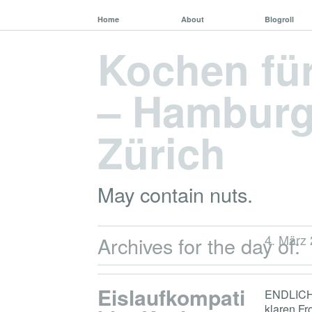
Home
About
Blogroll
Kochen fü
– Hamburg,
Zürich
May contain nuts.
4. März
Archives for the day of:
Eislaufkompati
ENDLICH. 
klaren Fr