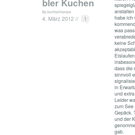
bler Kuchen
spiegelgl
anstalten
By kochschlampe
habe ich 
4. März 2012
//
1
kommende
was passi
verabrede
keine Sch
akzeptabl
Eislaufen
insbesond
dass die 
sinnvoll 
signalisi
in Erwar
und extr
Leider wa
zum See 
Gepäck. T
und der K
genommen
gab.