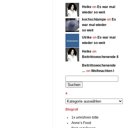
Heike
on
Es war mal
wieder so weit
kochschlampe
on
Es
war mal wieder
so weit
Ulrike
on
Es war mal
wieder so weit
Heike
on
Beitrittswochenende II
Beitrittswochenende
…
on
Weihnachten I
a
Blogroll
1x umrühren bitte
Anne’s Food