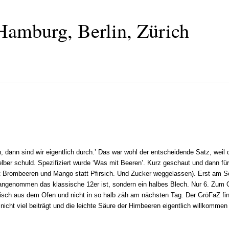
Hamburg, Berlin, Zürich
en, dann sind wir eigentlich durch.’ Das war wohl der entscheidende Satz, weil
elber schuld. Spezifiziert wurde ‘Was mit Beeren’. Kurz geschaut und dann fü
tt Brombeeren und Mango statt Pfirsich. Und Zucker weggelassen). Erst am 
 angenommen das klassische 12er ist, sondern ein halbes Blech. Nur 6. Zum G
isch aus dem Ofen und nicht in so halb zäh am nächsten Tag. Der GröFaZ fi
ht viel beiträgt und die leichte Säure der Himbeeren eigentlich willkommen v