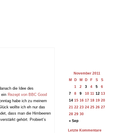
November 2011
M
D
M
D
F
S
S
1
2
3
4
5
6
 danach die Idee des
7
8
9
10
11
12
13
r ein
Rezept von BBC Good
14
15
16
17
18
19
20
Sonntag habe ich zu meinem
lück wollte ich eh nur das
21
22
23
24
25
26
27
ndet, dass man die Himbeeren
28
29
30
erstärkt gehört. Probiert’s
« Sep
Letzte Kommentare