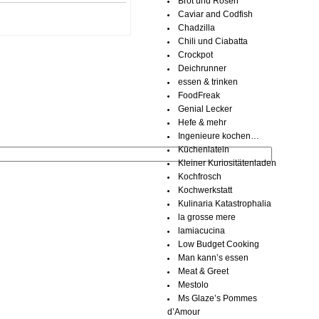
Brot und Rosen
Caviar and Codfish
Chadzilla
Chili und Ciabatta
Crockpot
Deichrunner
essen & trinken
FoodFreak
Genial Lecker
Hefe & mehr
Ingenieure kochen…
Küchenlatein
Kleiner Kuriositätenladen
Kochfrosch
Kochwerkstatt
Kulinaria Katastrophalia
la grosse mere
lamiacucina
Low Budget Cooking
Man kann’s essen
Meat & Greet
Mestolo
Ms Glaze’s Pommes
d’Amour