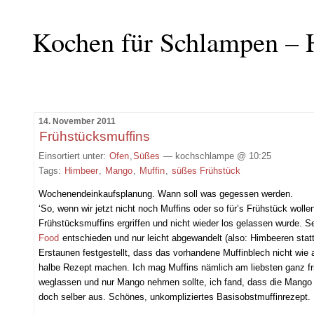
Kochen für Schlampen – 
14. November 2011
Frühstücksmuffins
Einsortiert unter:
Ofen
,
Süßes
— kochschlampe @ 10:25
Tags:
Himbeer
,
Mango
,
Muffin
,
süßes Frühstück
Wochenendeinkaufsplanung. Wann soll was gegessen werden.
‘So, wenn wir jetzt nicht noch Muffins oder so für’s Frühstück woll
Frühstücksmuffins ergriffen und nicht wieder los gelassen wurde. S
Food
entschieden und nur leicht abgewandelt (also: Himbeeren sta
Erstaunen festgestellt, dass das vorhandene Muffinblech nicht wie
halbe Rezept machen. Ich mag Muffins nämlich am liebsten ganz fr
weglassen und nur Mango nehmen sollte, ich fand, dass die Mango nic
doch selber aus. Schönes, unkompliziertes Basisobstmuffinrezept.