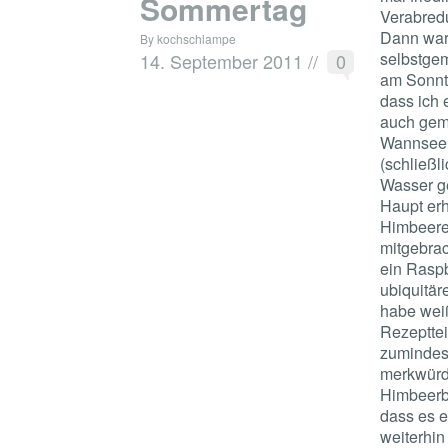
Sommertag
Verabredu
Dann war
By kochschlampe
selbstgem
14. September 2011
//
0
am Sonnt
dass ich 
auch gema
Wannsee 
(schließl
Wasser ge
Haupt er
Himbeere
mitgebrac
ein Raspb
ubiquitär
habe weiß
Rezepttei
zumindes
merkwürd
Himbeerbr
dass es e
weiterhi