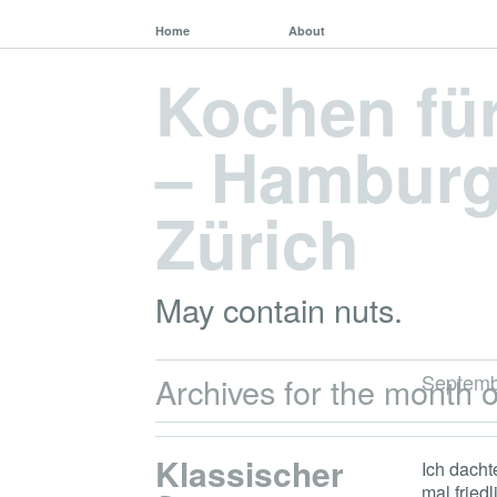
Home
About
Kochen fü
– Hamburg,
Zürich
May contain nuts.
Septemb
Archives for the month o
Klassischer
Ich dach
mal fried