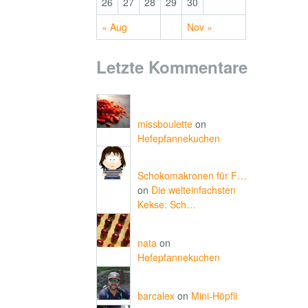
26
27
28
29
30
« Aug
Nov »
Letzte Kommentare
missboulette
on
Hefepfannekuchen
Schokomakronen für F…
on
Die welteinfachsten
Kekse: Sch…
nata
on
Hefepfannekuchen
barcalex
on
Mini-Höpfli