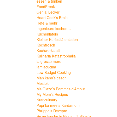
essen & trinken
FoodFreak
Genial Lecker
Heart Cook's Brain
Hefe & mehr
Ingenieure kochen…
Küchenlatein
Kleiner Kuriositätenladen
Kochfrosch
Kochwerkstatt
Kulinaria Katastrophalia
la grosse mere
lamiacucina
Low Budget Cooking
Man kann’s essen
Mestolo
Ms Glaze’s Pommes d’Amour
My Mom’s Recipes
Nutriculinary
Paprika meets Kardamom
Philippe’s Rezepte
Rezeptsuche in Blogs mit Bildern