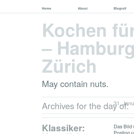
Home
About
Blogroll
Kochen fü
– Hamburg,
Zürich
May contain nuts.
31. Jan
Archives for the day of:
Klassiker:
Das Bild 
Posting u