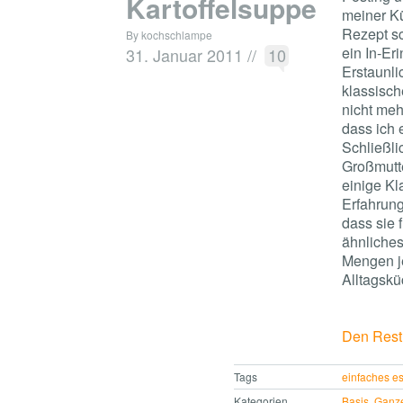
Kartoffelsuppe
meiner Kü
Rezept sc
By kochschlampe
ein In-Er
31. Januar 2011
//
10
Erstaunli
klassisch
nicht meh
dass ich 
Schließli
Großmutte
einige Kl
Erfahrung
dass sie
ähnliches
Mengen j
Alltagskü
Den Rest 
Tags
einfaches e
Kategorien
Basis
,
Ganz