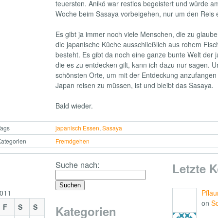
teuersten. Anikó war restlos begeistert und würde am
Woche beim Sasaya vorbeigehen, nur um den Reis 
Es gibt ja immer noch viele Menschen, die zu glaub
die japanische Küche ausschließlich aus rohem Fisch
besteht. Es gibt da noch eine ganze bunte Welt der
die es zu entdecken gilt, kann ich dazu nur sagen. U
schönsten Orte, um mit der Entdeckung anzufangen 
Japan reisen zu müssen, ist und bleibt das Sasaya.
Bald wieder.
Tags
japanisch Essen
,
Sasaya
ategorien
Fremdgehen
Suche nach:
Letzte 
2011
Pfla
on
S
F
S
S
Kategorien