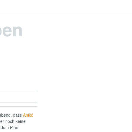
pen
abend, dass
Anikó
er noch keine
f dem Plan