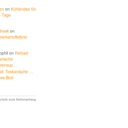
en
on
Kühlendes für
e Tage
freak
on
rkartoffelbrei
ophil on
Reload:
anische
tensup…
ad: Toskanische …
tes Brot
urück zum Seitenanfang