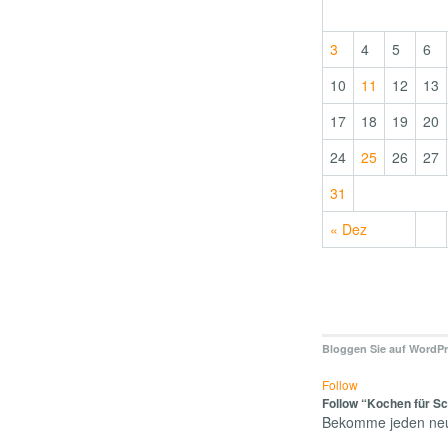
3
4
5
6
10
11
12
13
17
18
19
20
24
25
26
27
31
« Dez
Bloggen Sie auf WordP
Follow
Follow “Kochen für Sc
Bekomme jeden neue