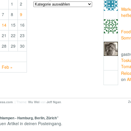
1
2
Wark
7
8
9
heiß
14
15
16
Food
21
22
23
Somme
28
29
30
gastr
Tosk
Toma
Feb »
Relo
on
Al
. | Theme:
von
.
Z
ress.com
Wu Wei
Jeff Ngan
hlampen - Hamburg, Berlin, Zürich”
n Artikel in deinen Posteingang.