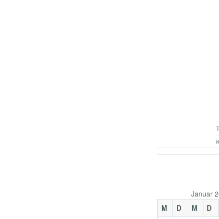
K
Januar 
M
D
M
D