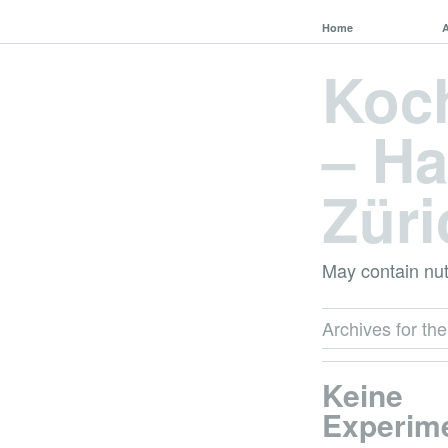
Home
Koc
– Ha
Züri
May contain nut
Archives for the
Keine
Experim