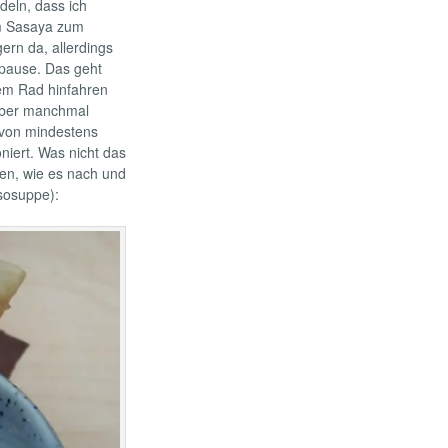
deln, dass ich
um Sasaya zum
ern da, allerdings
spause. Das geht
 dem Rad hinfahren
 aber manchmal
e von mindestens
niert. Was nicht das
sen, wie es nach und
isosuppe):