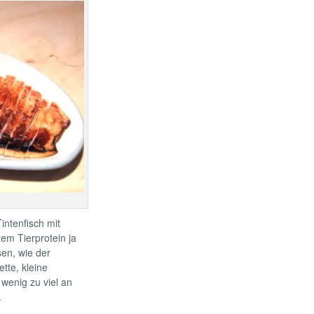
intenfisch mit
tem Tierprotein ja
sen, wie der
tte, kleine
 wenig zu viel an
.