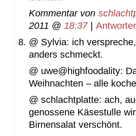
Kommentar von
schlachtp
2011 @
18:37
|
Antworte
@ Sylvia: ich verspreche
anders schmeckt.
@ uwe@highfoodality: D
Weihnachten – alle kochen
@ schlachtplatte: ach, au
genossene Käsestulle wi
Birnensalat verschönt.