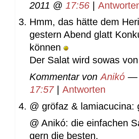
2011 @
17:56
|
Antworte
Hmm, das hätte dem Heri
gestern Abend glatt Kon
können
Der Salat wird sowas von
Kommentar von
Anikó
— 
17:57
|
Antworten
@ gröfaz & lamiacucina:
@ Anikó: die einfachen 
gern die besten.