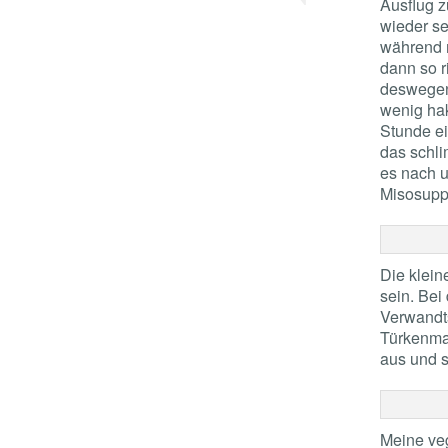
Ausflug 
wieder se
während m
dann so r
deswegen,
wenig hak
Stunde ei
das schli
es nach u
Misosupp
Die klein
sein. Bei
Verwandts
Türkenmar
aus und s
Meine veg