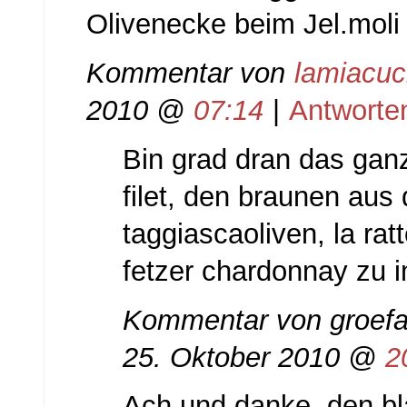
Olivenecke beim Jel.mol
Kommentar von
lamiacuc
2010 @
07:14
|
Antworte
Bin grad dran das ganz
filet, den braunen aus
taggiascaoliven, la ra
fetzer chardonnay zu imi
Kommentar von
groefa
25. Oktober 2010 @
2
Ach und danke, den bl