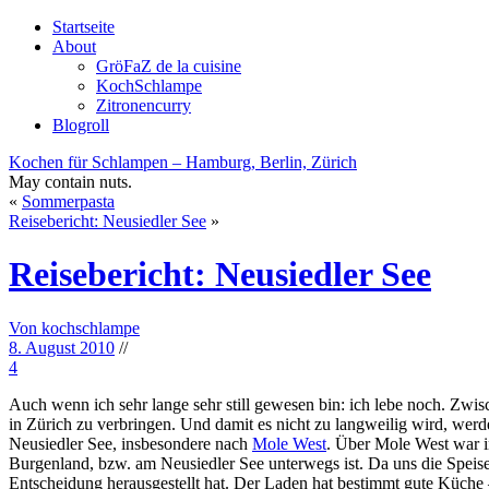
Startseite
About
GröFaZ de la cuisine
KochSchlampe
Zitronencurry
Blogroll
Kochen für Schlampen – Hamburg, Berlin, Zürich
May contain nuts.
«
Sommerpasta
Reisebericht: Neusiedler See
»
Reisebericht: Neusiedler See
Von kochschlampe
8. August 2010
//
4
Auch wenn ich sehr lange sehr still gewesen bin: ich lebe noch. Zwis
in Zürich zu verbringen. Und damit es nicht zu langweilig wird, werd
Neusiedler See, insbesondere nach
Mole West
. Über Mole West war in
Burgenland, bzw. am Neusiedler See unterwegs ist. Da uns die Speiseka
Entscheidung herausgestellt hat. Der Laden hat bestimmt gute Küche – 