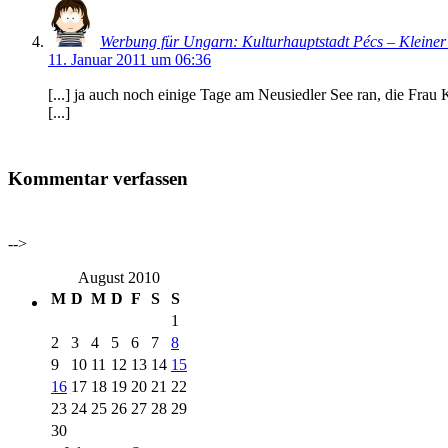
Werbung für Ungarn: Kulturhauptstadt Pécs – Klein
11. Januar 2011 um 06:36
[...] ja auch noch einige Tage am Neusiedler See ran, die Fra
[...]
Kommentar verfassen
-->
August 2010
M
D
M
D
F
S
S
1
2
3
4
5
6
7
8
9
10
11
12
13
14
15
16
17
18
19
20
21
22
23
24
25
26
27
28
29
30