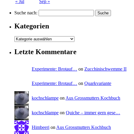
« Jul
Sep »
Suche nach:
Kategorien
Letzte Kommentare
Experimente: Brotauf…
on
Zucchinischwemme II
Experimente: Brotauf…
on
Quarkvariante
kochschlampe
on
Aus Grossmutters Kochbuch
kochschlampe
on
Quiche – immer gern gese…
Himbeeri
on
Aus Grossmutters Kochbuch