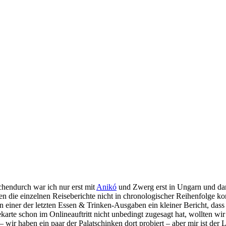
chendurch war ich nur erst mit
Anikó
und Zwerg erst in Ungarn und dan
en die einzelnen Reiseberichte nicht in chronologischer Reihenfolge ko
 einer der letzten Essen & Trinken-Ausgaben ein kleiner Bericht, dass
rte schon im Onlineauftritt nicht unbedingt zugesagt hat, wollten wir 
wir haben ein paar der Palatschinken dort probiert – aber mir ist der L