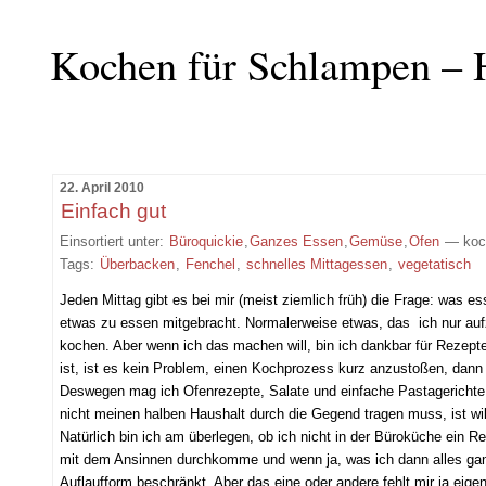
Kochen für Schlampen – 
22. April 2010
Einfach gut
Einsortiert unter:
Büroquickie
,
Ganzes Essen
,
Gemüse
,
Ofen
— koc
Tags:
Überbacken
,
Fenchel
,
schnelles Mittagessen
,
vegetatisch
Jeden Mittag gibt es bei mir (meist ziemlich früh) die Frage: was e
etwas zu essen mitgebracht. Normalerweise etwas, das ich nur auf
kochen. Aber wenn ich das machen will, bin ich dankbar für Rezept
ist, ist es kein Problem, einen Kochprozess kurz anzustoßen, dann 
Deswegen mag ich Ofenrezepte, Salate und einfache Pastagerichte a
nicht meinen halben Haushalt durch die Gegend tragen muss, ist w
Natürlich bin ich am überlegen, ob ich nicht in der Büroküche ein
mit dem Ansinnen durchkomme und wenn ja, was ich dann alles gan
Auflaufform beschränkt. Aber das eine oder andere fehlt mir ja ei