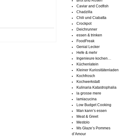
Brot und Rosen
Caviar and Codfish
Chadzilla
Chili und Ciabatta
Crockpot
Deichrunner
essen & trinken
FoodFreak
Genial Lecker
Hefe & mehr
Ingenieure kochen…
Küchenlatein
Kleiner Kuriositätenladen
Kochfrosch
Kochwerkstatt
Kulinaria Katastrophalia
la grosse mere
lamiacucina
Low Budget Cooking
Man kann’s essen
Meat & Greet
Mestolo
Ms Glaze’s Pommes
d’Amour