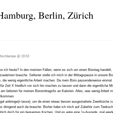
Hamburg, Berlin, Zürich
hschlampe @ 19:53
sse ich heute? In den meisten Fällen, wenn es sich um einen Bürotag handelt,
zuwärmen brauche. Seltener stelle ich mich in der Mittagspause in unsere B
e, die wenig eigentliche Arbeit machen. Da mein Büro passenderweise einmal
für Zeit X friedlich vor sich hin machen zu lassen und dann die eigentliche 
m liebsten für meinen Büromittagsfix an Kalorien. Alles, was wenig Arbeit m
illkommen.
 Regal anbringe(n lasse), um da einen etwas besser ausgestattete Zweitküche
z dringend auch da brauche. Bisher habe ich mich auf Zubehör zum Teekoche
gentlich doch für ein bequemes Kochen. Und es wäre eine 1a Ausrede, mal wied