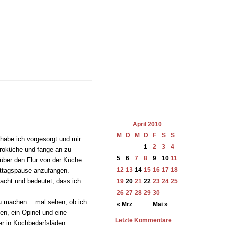
April 2010
M
D
M
D
F
S
S
 habe ich vorgesorgt und mir
1
2
3
4
üroküche und fange an zu
5
6
7
8
9
10
11
 über den Flur von der Küche
12
13
14
15
16
17
18
Mittagspause anzufangen.
acht und bedeutet, dass ich
19
20
21
22
23
24
25
26
27
28
29
30
 zu machen… mal sehen, ob ich
« Mrz
Mai »
n, ein Opinel und eine
Letzte Kommentare
er in Kochbedarfsläden