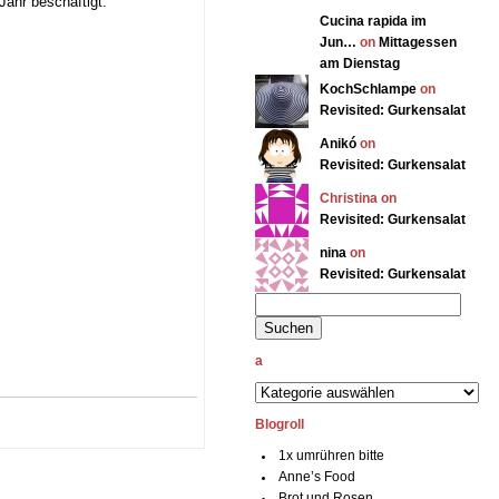
Jahr beschäftigt.
Cucina rapida im
Jun…
on
Mittagessen
am Dienstag
KochSchlampe
on
Revisited: Gurkensalat
Anikó
on
Revisited: Gurkensalat
Christina on
Revisited: Gurkensalat
nina
on
Revisited: Gurkensalat
a
Blogroll
1x umrühren bitte
Anne’s Food
Brot und Rosen