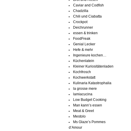
Caviar and Codfish
Chadzilla
Chili und Ciabatta
Crockpot
Deichrunner
essen & trinken
FoodFreak
Genial Lecker
Hefe & mehr
Ingenieure kochen…
Küchenlatein
Kleiner Kuriositätenladen
Kochfrosch
Kochwerkstatt
Kulinaria Katastrophalia
la grosse mere
lamiacucina
Low Budget Cooking
Man kann’s essen
Meat & Greet
Mestolo
Ms Glaze’s Pommes
d’Amour