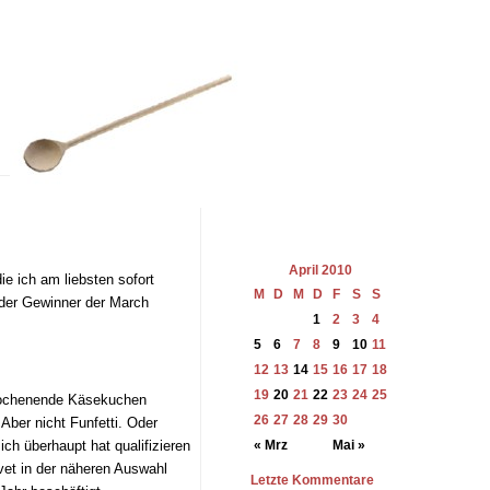
April 2010
e ich am liebsten sofort
M
D
M
D
F
S
S
 der Gewinner der March
1
2
3
4
5
6
7
8
9
10
11
12
13
14
15
16
17
18
19
20
21
22
23
24
25
 Wochenende Käsekuchen
26
27
28
29
30
ber nicht Funfetti. Oder
h überhaupt hat qualifizieren
« Mrz
Mai »
lvet in der näheren Auswahl
Letzte Kommentare