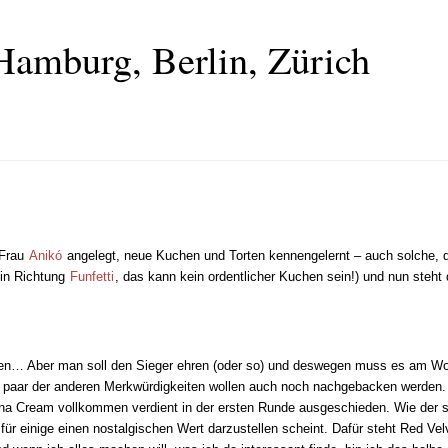
Hamburg, Berlin, Zürich
 Frau
Anikó
angelegt, neue Kuchen und Torten kennengelernt – auch solche, di
 in Richtung
Funfetti
, das kann kein ordentlicher Kuchen sein!) und nun steht
nnen… Aber man soll den Sieger ehren (oder so) und deswegen muss es am
 paar der anderen Merkwürdigkeiten wollen auch noch nachgebacken werden. A
na Cream vollkommen verdient in der ersten Runde ausgeschieden. Wie der sic
 für einige einen nostalgischen Wert darzustellen scheint. Dafür steht Red Ve