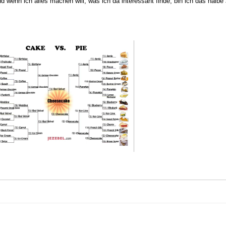
enn ich alles machen will, was ich da interessant finde, bin ich das halbe 