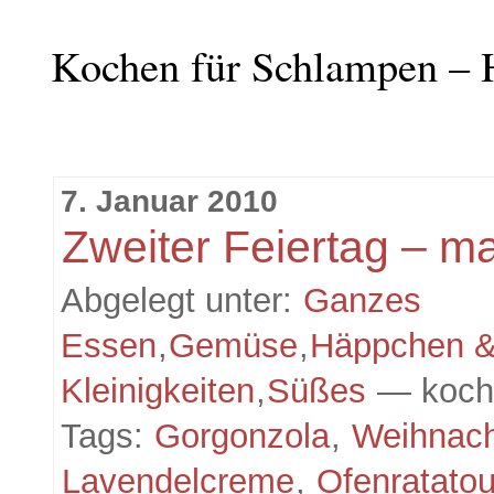
Kochen für Schlampen – 
7. Januar 2010
Zweiter Feiertag – m
Abgelegt unter:
Ganzes
Essen
,
Gemüse
,
Häppchen 
Kleinigkeiten
,
Süßes
— koch
Tags:
Gorgonzola
,
Weihnac
Lavendelcreme
,
Ofenratatou