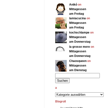
Anikó
on
Mittagessen
am Freitag
lamiacucina
on
Mittagessen
am Freitag
kochschlampe
on
Mittagessen
am Donnerstag
la grosse mere
on
Mittagessen
am Donnerstag
Chaosqueen
on
Mittagessen
am Dienstag
a
Blogroll