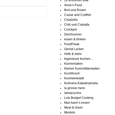
1x umrühren bitte
Anne’s Food
Brot und Rosen
Caviar and Codfish
Chadzilla
Chili und Ciabatta
Crockpot
Deichrunner
essen & trinken
FoodFreak
Genial Lecker
Hefe & mehr
Ingenieure kochen…
Küchenlatein
Kleiner Kuriositätenladen
Kochfrosch
Kochwerkstatt
Kulinaria Katastrophalia
la grosse mere
lamiacucina
Low Budget Cooking
Man kann’s essen
Meat & Greet
Mestolo