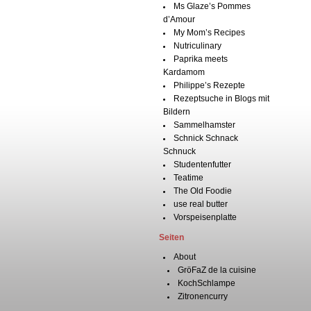
Ms Glaze’s Pommes
d’Amour
My Mom’s Recipes
Nutriculinary
Paprika meets
Kardamom
Philippe’s Rezepte
Rezeptsuche in Blogs mit
Bildern
Sammelhamster
Schnick Schnack
Schnuck
Studentenfutter
Teatime
The Old Foodie
use real butter
Vorspeisenplatte
Seiten
About
GröFaZ de la cuisine
KochSchlampe
Zitronencurry