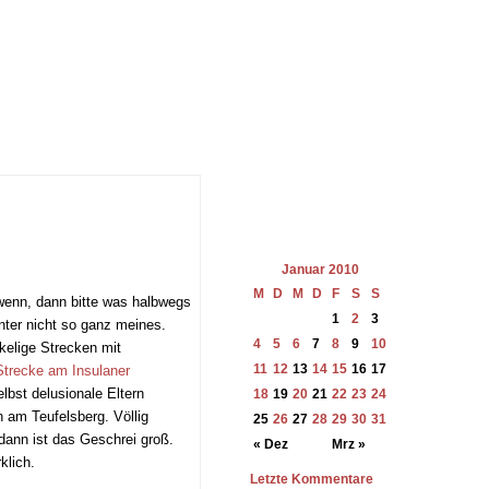
Januar 2010
M
D
M
D
F
S
S
 wenn, dann bitte was halbwegs
1
2
3
nter nicht so ganz meines.
4
5
6
7
8
9
10
kelige Strecken mit
11
12
13
14
15
16
17
Strecke am Insulaner
lbst delusionale Eltern
18
19
20
21
22
23
24
n am Teufelsberg. Völlig
25
26
27
28
29
30
31
dann ist das Geschrei groß.
« Dez
Mrz »
klich.
Letzte Kommentare