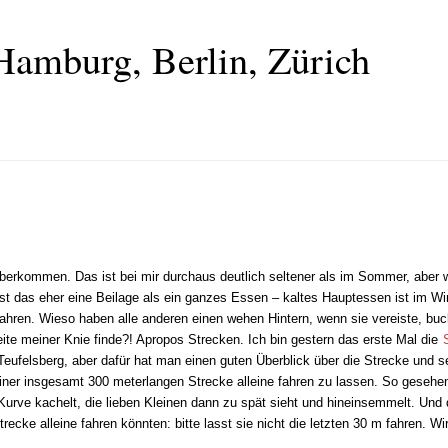
Hamburg, Berlin, Zürich
überkommen. Das ist bei mir durchaus deutlich seltener als im Sommer, aber
 ist das eher eine Beilage als ein ganzes Essen – kaltes Hauptessen ist im Wi
fahren. Wieso haben alle anderen einen wehen Hintern, wenn sie vereiste, buc
eite meiner Knie finde?! Apropos Strecken. Ich bin gestern das erste Mal die
 Teufelsberg, aber dafür hat man einen guten Überblick über die Strecke und se
 einer insgesamt 300 meterlangen Strecke alleine fahren zu lassen. So gesehe
rve kachelt, die lieben Kleinen dann zu spät sieht und hineinsemmelt. Und 
recke alleine fahren könnten: bitte lasst sie nicht die letzten 30 m fahren. Wir