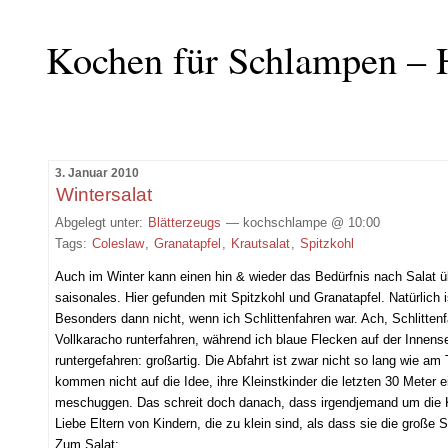
Kochen für Schlampen – 
3. Januar 2010
Wintersalat
Abgelegt unter:
Blätterzeugs
— kochschlampe @ 10:00
Tags:
Coleslaw
,
Granatapfel
,
Krautsalat
,
Spitzkohl
Auch im Winter kann einen hin & wieder das Bedürfnis nach Salat 
saisonales. Hier gefunden mit Spitzkohl und Granatapfel. Natürlich
Besonders dann nicht, wenn ich Schlittenfahren war. Ach, Schlitten
Vollkaracho runterfahren, während ich blaue Flecken auf der Innens
runtergefahren: großartig. Die Abfahrt ist zwar nicht so lang wie am
kommen nicht auf die Idee, ihre Kleinstkinder die letzten 30 Meter
meschuggen. Das schreit doch danach, dass irgendjemand um die Ku
Liebe Eltern von Kindern, die zu klein sind, als dass sie die große St
Zum Salat: