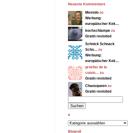
Neueste Kommentare
Mestolo
zu
Werbung:
europäischer Kek…
kochschlampe
zu
Gratin revisited
Schnick Schnack
Schn…
zu
Werbung:
europäischer Kek…
groefaz de la
cuisin… zu
Gratin revisited
Chaosqueen
zu
Gratin revisited
a
Blogroll