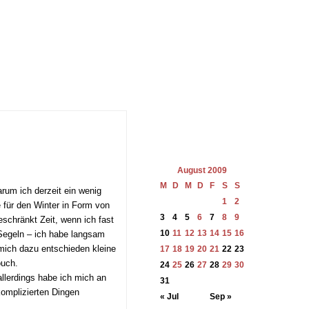
August 2009
M
D
M
D
F
S
S
um ich derzeit ein wenig
1
2
 für den Winter in Form von
3
4
5
6
7
8
9
schränkt Zeit, wenn ich fast
10
11
12
13
14
15
16
Segeln – ich habe langsam
h mich dazu entschieden kleine
17
18
19
20
21
22
23
ouch.
24
25
26
27
28
29
30
llerdings habe ich mich an
31
komplizierten Dingen
« Jul
Sep »