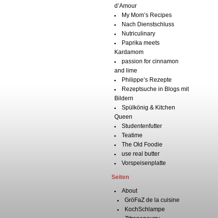
d’Amour
My Mom’s Recipes
Nach Dienstschluss
Nutriculinary
Paprika meets
Kardamom
passion for cinnamon
and lime
Philippe’s Rezepte
Rezeptsuche in Blogs mit
Bildern
Spülkönig & Kitchen
Queen
Studentenfutter
Teatime
The Old Foodie
use real butter
Vorspeisenplatte
Seiten
About
GröFaZ de la cuisine
KochSchlampe