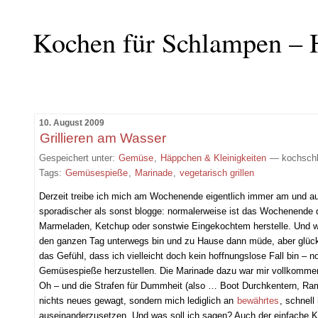
Kochen für Schlampen – 
10. August 2009
Grillieren am Wasser
Gespeichert unter:
Gemüse
,
Häppchen & Kleinigkeiten
— kochsch
Tags:
Gemüsespieße
,
Marinade
,
vegetarisch grillen
Derzeit treibe ich mich am Wochenende eigentlich immer am und a
sporadischer als sonst blogge: normalerweise ist das Wochenende d
Marmeladen, Ketchup oder sonstwie Eingekochtem herstelle. Und wo 
den ganzen Tag unterwegs bin und zu Hause dann müde, aber glüc
das Gefühl, dass ich vielleicht doch kein hoffnungslose Fall bin – 
Gemüsespieße herzustellen. Die Marinade dazu war mir vollkommen n
Oh – und die Strafen für Dummheit (also … Boot Durchkentern, Ram
nichts neues gewagt, sondern mich lediglich an
bewährtes
, schnell
auseinanderzusetzen. Und was soll ich sagen? Auch der einfache 