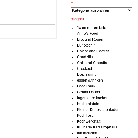
a
Blogroll
1x umrühren bitte
Anne’s Food
Brot und Rosen
Buntköchin
Caviar and Codfish
Chadzilla
Chili und Ciabatta
Crockpot
Deichrunner
essen & trinken
FoodFreak
Genial Lecker
Ingenieure kochen…
Küchenlatein
Kleiner Kuriositätenladen
Kochfrosch
Kochwerkstatt
Kulinaria Katastrophalia
lamiacucina