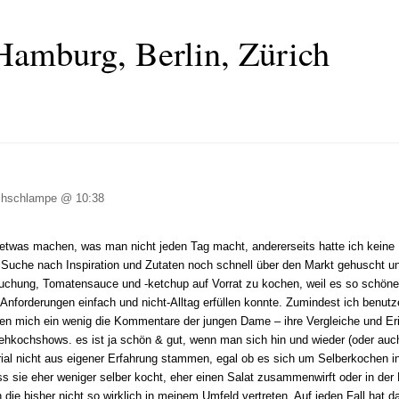
Hamburg, Berlin, Zürich
hschlampe @ 10:38
h etwas machen, was man nicht jeden Tag macht, andererseits hatte ich keine 
Suche nach Inspiration und Zutaten noch schnell über den Markt gehuscht u
suchung, Tomatensauce und -ketchup auf Vorrat zu kochen, weil es so schöne
nforderungen einfach und nicht-Alltag erfüllen konnte. Zumindest ich benutze
ben mich ein wenig die Kommentare der jungen Dame – ihre Vergleiche und 
ochshows. es ist ja schön & gut, wenn man sich hin und wieder (oder auch
erial nicht aus eigener Erfahrung stammen, egal ob es sich um Selberkochen 
ss sie eher weniger selber kocht, eher einen Salat zusammenwirft oder in 
n die bisher nicht so wirklich in meinem Umfeld vertreten. Auf jeden Fall ha