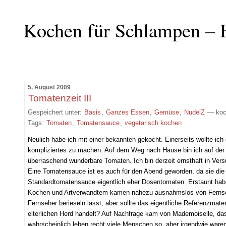
Kochen für Schlampen – 
5. August 2009
Tomatenzeit III
Gespeichert unter:
Basis
,
Ganzes Essen
,
Gemüse
,
NudelZ
— koc
Tags:
Tomaten
,
Tomatensauce
,
vegetarisch kochen
Neulich habe ich mit einer bekannten gekocht. Einerseits wollte ic
kompliziertes zu machen. Auf dem Weg nach Hause bin ich auf der 
überraschend wunderbare Tomaten. Ich bin derzeit ernsthaft in Ver
Eine Tomatensauce ist es auch für den Abend geworden, da sie die A
Standardtomatensauce eigentlich eher Dosentomaten. Erstaunt ha
Kochen und Artverwandtem kamen nahezu ausnahmslos von Fernsehk
Fernseher berieseln lässt, aber sollte das eigentliche Referenzmat
elterlichen Herd handelt? Auf Nachfrage kam von Mademoiselle, da
wahrscheinlich leben recht viele Menschen so, aber irgendwie ware