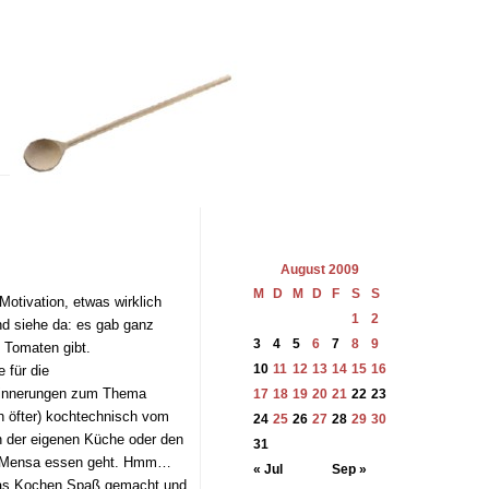
August 2009
M
D
M
D
F
S
S
Motivation, etwas wirklich
1
2
nd siehe da: es gab ganz
3
4
5
6
7
8
9
 Tomaten gibt.
10
11
12
13
14
15
16
 für die
Erinnerungen zum Thema
17
18
19
20
21
22
23
 öfter) kochtechnisch vom
24
25
26
27
28
29
30
in der eigenen Küche oder den
31
der Mensa essen geht. Hmm…
« Jul
Sep »
t das Kochen Spaß gemacht und