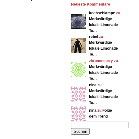
Neueste Kommentare
kochschlampe
zu
Merkwürdige
lokale Limonade
Te…
rebel
zu
Merkwürdige
lokale Limonade
Te…
zitronencurry zu
Merkwürdige
lokale Limonade
Te…
nina
zu
Merkwürdige
lokale Limonade
Te…
nina
zu
Folge
dem Trend