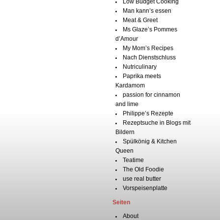
Low Budget Cooking
Man kann’s essen
Meat & Greet
Ms Glaze’s Pommes
d’Amour
My Mom’s Recipes
Nach Dienstschluss
Nutriculinary
Paprika meets
Kardamom
passion for cinnamon
and lime
Philippe’s Rezepte
Rezeptsuche in Blogs mit
Bildern
Spülkönig & Kitchen
Queen
Teatime
The Old Foodie
use real butter
Vorspeisenplatte
Seiten
About