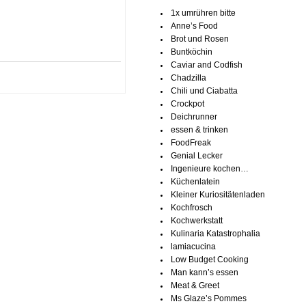
1x umrühren bitte
Anne’s Food
Brot und Rosen
Buntköchin
Caviar and Codfish
Chadzilla
Chili und Ciabatta
Crockpot
Deichrunner
essen & trinken
FoodFreak
Genial Lecker
Ingenieure kochen…
Küchenlatein
Kleiner Kuriositätenladen
Kochfrosch
Kochwerkstatt
Kulinaria Katastrophalia
lamiacucina
Low Budget Cooking
Man kann’s essen
Meat & Greet
Ms Glaze’s Pommes