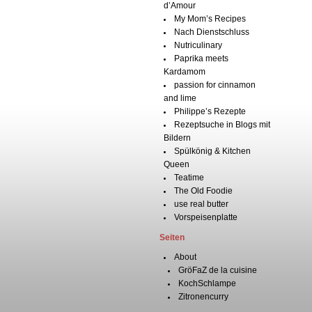
d’Amour
My Mom’s Recipes
Nach Dienstschluss
Nutriculinary
Paprika meets
Kardamom
passion for cinnamon
and lime
Philippe’s Rezepte
Rezeptsuche in Blogs mit
Bildern
Spülkönig & Kitchen
Queen
Teatime
The Old Foodie
use real butter
Vorspeisenplatte
Seiten
About
GröFaZ de la cuisine
KochSchlampe
Zitronencurry