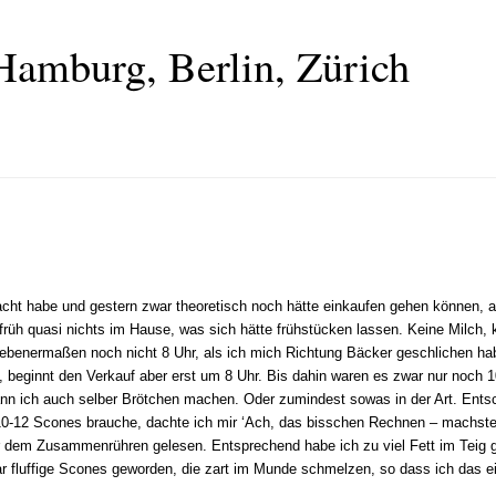
Hamburg, Berlin, Zürich
cht habe und gestern zwar theoretisch noch hätte einkaufen gehen können, a
e früh quasi nichts im Hause, was sich hätte frühstücken lassen. Keine Milch,
ebenermaßen noch nicht 8 Uhr, als ich mich Richtung Bäcker geschlichen ha
 beginnt den Verkauf aber erst um 8 Uhr. Bis dahin waren es zwar nur noch 10
ann ich auch selber Brötchen machen. Oder zumindest sowas in der Art. Ents
 10-12 Scones brauche, dachte ich mir ‘Ach, das bisschen Rechnen – machste 
r dem Zusammenrühren gelesen. Entsprechend habe ich zu viel Fett im Teig g
ar fluffige Scones geworden, die zart im Munde schmelzen, so dass ich das 