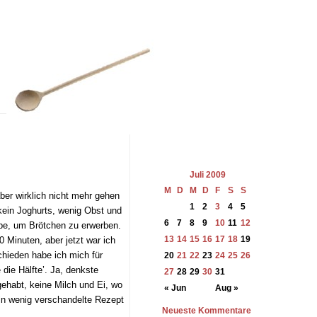
Juli 2009
M
D
M
D
F
S
S
ber wirklich nicht mehr gehen
1
2
3
4
5
 kein Joghurts, wenig Obst und
6
7
8
9
10
11
12
be, um Brötchen zu erwerben.
13
14
15
16
17
18
19
 Minuten, aber jetzt war ich
chieden habe ich mich für
20
21
22
23
24
25
26
die Hälfte’. Ja, denkste
27
28
29
30
31
ehabt, keine Milch und Ei, wo
« Jun
Aug »
ein wenig verschandelte Rezept
Neueste Kommentare