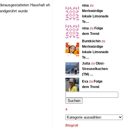
nderausgestatteten Haushalt eh
nina
zu
andgerührt wurde
Merkwürdige
lokale Limonade
Te…
nina
zu
Folge
dem Trend
Buntköchin
zu
Merkwürdige
lokale Limonade
Te…
Jutta
zu
Obst-
Streuselkuchen
(TM) …
Eva
zu
Folge
dem Trend
a
Blogroll