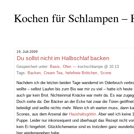
Kochen für Schlampen – 
19. Juli 2009
Du sollst nicht im Halbschlaf backen
Gespeichert unter:
Basis
,
Ofen
— kochschlampe @ 10:13
Tags:
Backen
,
Cream Tea
,
hefefreie Brötchen
,
Scone
Nachdem ich die letzten beiden Tage wandernd im Oderbruch verbra
wollte – selbst Laufen bis zum Bio war mir zu viel – hatte ich heut
auch gar kein Brot. Nichteinmal Knäcke war mehr da. Es war zugeg
Doch siehe da: Der Bäcker an der Ecke hat zwar die Türen geöffnet,
beleidigt und wollte nichts mehr. Wenn ich eh warten muss, dann k
Scones, aus dem Arsenal der
Haushaltsgöttin
. Aber weil ich keine
Puppe. Leider nur inkonsequent und überhaupt das Rezept nicht vo
kein Ei hingehört. Glücklicherweise sind es trotzdem ganz wunderb
hier wiedergegeben habe.