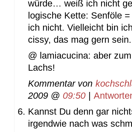
würde… weiß ich nicht g
logische Kette: Senföle =
ich nicht. Vielleicht bin i
cissy, das mag gern sein.
@ lamiacucina: aber zum 
Lachs!
Kommentar von
kochsch
2009 @
09:50
|
Antworte
Kannst Du denn gar nich
irgendwie nach was schme