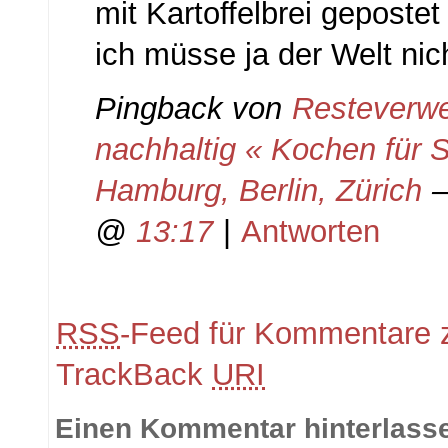
mit Kartoffelbrei gepostet
ich müsse ja der Welt nich
Pingback von
Resteverwer
nachhaltig « Kochen für 
Hamburg, Berlin, Zürich
—
@
13:17
|
Antworten
RSS
-Feed für Kommentare z
TrackBack
URI
Einen Kommentar hinterlass