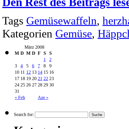
Den Rest des Beitrags les
Tags
Gemüsewaffeln
,
herzh
Kategorien
Gemüse
,
Häppch
März 2008
M
D
M
D
F
S
S
1
2
3
4
5
6
7
8
9
10
11
12
13
14
15
16
17
18
19
20
21
22
23
24
25
26
27
28
29
30
31
« Feb
Apr »
Search for: