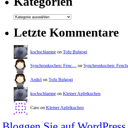
Kategorien
Letzte Kommentare
kochschlampe
on
Tofu Bulgogi
Synchronkochen: Fenc…
on
Synchronkochen: Fenc
Anikó
on
Tofu Bulgogi
kochschlampe
on
Kleiner Apfelkuchen
Caro on
Kleiner Apfelkuchen
Bloggen Sie auf WordPress