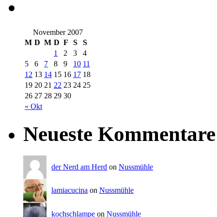
November 2007
M
D
M
D
F
S
S
1
2
3
4
5
6
7
8
9
10
11
12
13
14
15
16
17
18
19
20
21
22
23
24
25
26
27
28
29
30
« Okt
Neueste Kommentare
der Nerd am Herd
on
Nussmühle
lamiacucina
on
Nussmühle
kochschlampe
on
Nussmühle