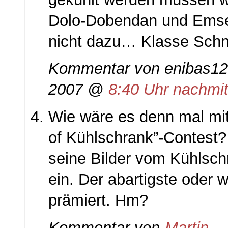
Dolo-Dobendan und Emse
nicht dazu… Klasse Sc
Kommentar von enibas12
2007 @
8:40 Uhr nachmi
Wie wäre es denn mal mi
of Kühlschrank”-Contest? 
seine Bilder vom Kühlsc
ein. Der abartigste oder w
prämiert. Hm?
Kommentar von
Martin
— 