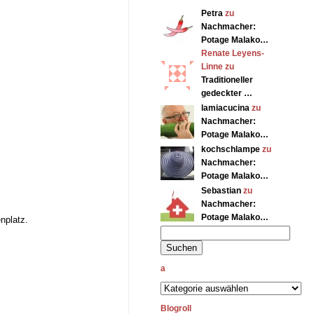
Petra
zu
Nachmacher:
Potage Malako…
Renate Leyens-
Linne zu
Traditioneller
gedeckter …
lamiacucina
zu
Nachmacher:
Potage Malako…
kochschlampe
zu
Nachmacher:
Potage Malako…
Sebastian
zu
Nachmacher:
Potage Malako…
nplatz.
a
Blogroll