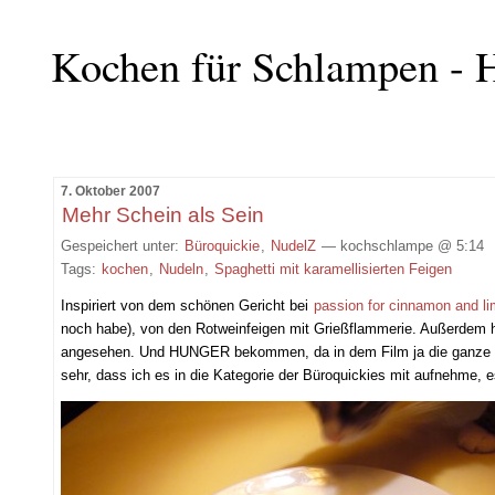
Kochen für Schlampen - H
7. Oktober 2007
Mehr Schein als Sein
Gespeichert unter:
Büroquickie
,
NudelZ
— kochschlampe @ 5:14
Tags:
kochen
,
Nudeln
,
Spaghetti mit karamellisierten Feigen
Inspiriert von dem schönen Gericht bei
passion for cinnamon and l
noch habe), von den Rotweinfeigen mit Grießflammerie. Außerdem h
angesehen. Und HUNGER bekommen, da in dem Film ja die ganze Zeit
sehr, dass ich es in die Kategorie der Büroquickies mit aufnehme, e