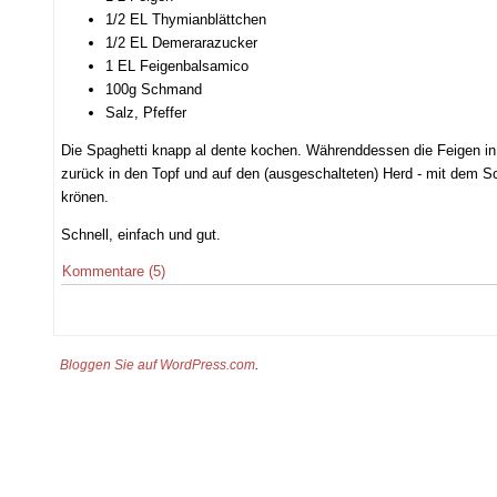
1/2 EL Thymianblättchen
1/2 EL Demerarazucker
1 EL Feigenbalsamico
100g Schmand
Salz, Pfeffer
Die Spaghetti knapp al dente kochen. Währenddessen die Feigen i
zurück in den Topf und auf den (ausgeschalteten) Herd - mit dem S
krönen.
Schnell, einfach und gut.
Kommentare (5)
Bloggen Sie auf WordPress.com
.