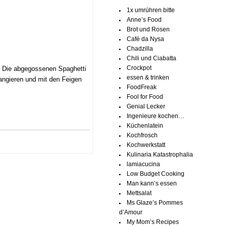
1x umrühren bitte
Anne’s Food
Brot und Rosen
Café da Nysa
Chadzilla
Chili und Ciabatta
. Die abgegossenen Spaghetti
Crockpot
essen & trinken
rangieren und mit den Feigen
FoodFreak
Fool for Food
Genial Lecker
Ingenieure kochen…
Küchenlatein
Kochfrosch
Kochwerkstatt
Kulinaria Katastrophalia
lamiacucina
Low Budget Cooking
Man kann’s essen
Mettsalat
Ms Glaze’s Pommes
d’Amour
My Mom’s Recipes