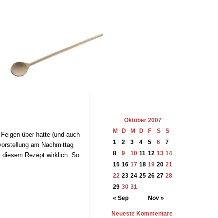
Oktober 2007
M
D
M
D
F
S
S
 Feigen über hatte (und auch
1
2
3
4
5
6
7
rvorstellung am Nachmittag
8
9
10
11
12
13
14
 diesem Rezept wirklich. So
15
16
17
18
19
20
21
22
23
24
25
26
27
28
29
30
31
« Sep
Nov »
Neueste Kommentare