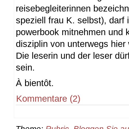
reisebegleiterinnen bezeichn
speziell frau K. selbst), darf
powerbook mitnehmen und k
disziplin von unterwegs hier 
Die leserin und der leser dü
sein.
À bientôt.
Kommentare (2)
Theme:
Rubric
.
Bloggen Sie a