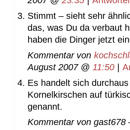
2007 @
23:35
|
Antworte
Stimmt – sieht sehr ähnli
das, was Du da verbaut h
haben die Dinger jetzt e
Kommentar von
kochsch
August 2007 @
11:50
|
A
Es handelt sich durchau
Kornelkirschen auf türkisc
genannt.
Kommentar von
gast678