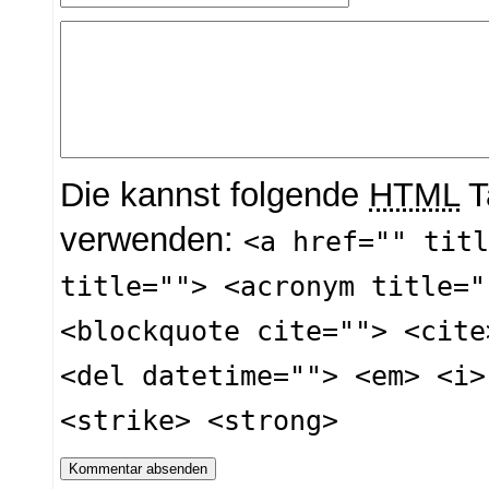
Die kannst folgende
HTML
T
verwenden:
<a href="" tit
title=""> <acronym title="
<blockquote cite=""> <cite
<del datetime=""> <em> <i>
<strike> <strong>