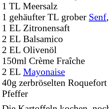
1 TL Meersalz
1 gehäufter TL grober
Senf
1 EL Zitronensaft
2 EL Balsamico
2 EL Olivenöl
150ml Crème Fraîche
2 EL
Mayonaise
40g zerbröselten Roquefort
Pfeffer
Die Kartoffeln kochen, no