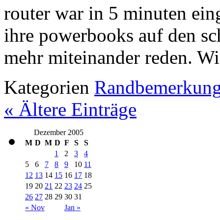
router war in 5 minuten eing
ihre powerbooks auf den s
mehr miteinander reden. Wi
Kategorien
Randbemerkun
« Ältere Einträge
Dezember 2005
M
D
M
D
F
S
S
1
2
3
4
5
6
7
8
9
10
11
12
13
14
15
16
17
18
19
20
21
22
23
24
25
26
27
28
29
30
31
« Nov
Jan »