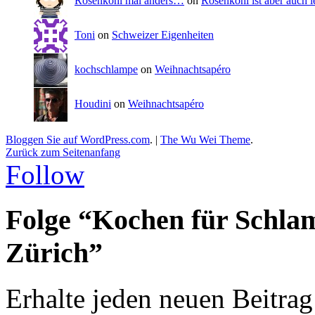
Rosenkohl mal anders…
on
Rosenkohl ist aber auch l
Toni
on
Schweizer Eigenheiten
kochschlampe
on
Weihnachtsapéro
Houdini
on
Weihnachtsapéro
Bloggen Sie auf WordPress.com
.
|
The Wu Wei Theme
.
Zurück zum Seitenanfang
Follow
Folge “Kochen für Schla
Zürich”
Erhalte jeden neuen Beitrag