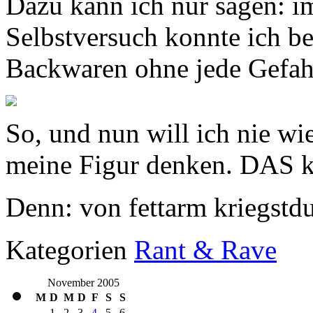
Dazu kann ich nur sagen: i
Selbstversuch konnte ich b
Backwaren ohne jede Gefahr
So, und nun will ich nie wi
meine Figur denken. DAS ka
Denn: von fettarm kriegstdu
Kategorien
Rant & Rave
November 2005
M
D
M
D
F
S
S
1
2
3
4
5
6