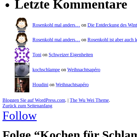
Letzte Kommentare
Rosenkohl mal anders…
on
Die Entdeckung des Wint
Rosenkohl mal anders…
on
Rosenkohl ist aber auch l
Toni
on
Schweizer Eigenheiten
kochschlampe
on
Weihnachtsapéro
Houdini
on
Weihnachtsapéro
Bloggen Sie auf WordPress.com
.
|
The Wu Wei Theme
.
Zurück zum Seitenanfang
Follow
Folge “Kochen für Schla