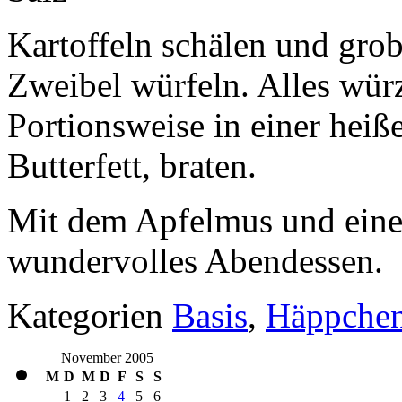
Kartoffeln schälen und grob
Zweibel würfeln. Alles wür
Portionsweise in einer heiß
Butterfett, braten.
Mit dem Apfelmus und ein
wundervolles Abendessen.
Kategorien
Basis
,
Häppchen
November 2005
M
D
M
D
F
S
S
1
2
3
4
5
6