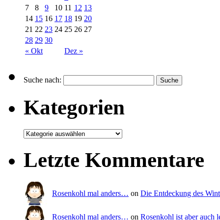
7
8
9
10
11
12
13
14
15
16
17
18
19
20
21
22
23
24
25
26
27
28
29
30
« Okt
Dez »
Suche nach:
Kategorien
Letzte Kommentare
Rosenkohl mal anders…
on
Die Entdeckung des Wint
Rosenkohl mal anders…
on
Rosenkohl ist aber auch l