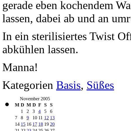
gerade eben kochendem Was
lassen, dabei ab und an umr
In ein sterilisiertes Twist O
abkühlen lassen.
Manna!
Kategorien
Basis
,
Süßes
November 2005
M
D
M
D
F
S
S
1
2
3
4
5
6
7
8
9
10
11
12
13
14
15
16
17
18
19
20
21
22
23
24
25
26
27