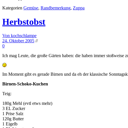
Kategorien
Gemüse
,
Randbemerkung
,
Zuppa
Herbstobst
Von kochschlampe
24. Oktober 2005
//
0
Ich mag Leute, die große Gärten haben: die haben immer stoßweise z
Im Moment gibt es gerade Birnen und da eh der klassische Sonntags
Birnen-Schoko-Kuchen
Teig:
180g Mehl (evtl etws mehr)
3 EL Zucker
1 Prise Salz
120g Butter
1 Eigelb