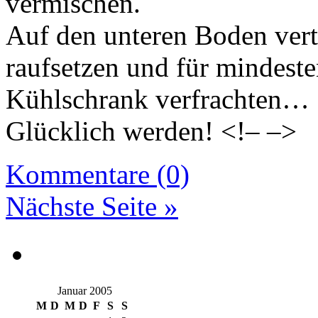
vermischen.
Auf den unteren Boden vert
raufsetzen und für mindeste
Kühlschrank verfrachten…
Glücklich werden! <!– –>
Kommentare (0)
Nächste Seite »
Januar 2005
M
D
M
D
F
S
S