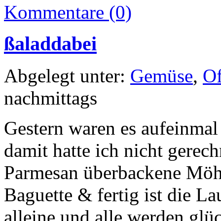
Kommentare (0)
ßaladdabei
Abgelegt unter:
Gemüse
,
O
nachmittags
Gestern waren es aufeinma
damit hatte ich nicht gerech
Parmesan überbackene Möhr
Baguette & fertig ist die L
alleine und alle werden glü