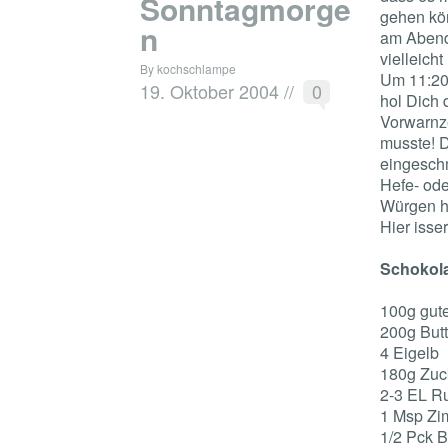
Sonntagmorge
gehen kön
n
am Abend 
vielleich
By kochschlampe
Um 11:20h
19. Oktober 2004
//
0
hol Dich 
Vorwarnze
musste! D
eingesch
Hefe- ode
Würgen ha
Hier isser
Schokol
100g gute
200g Butt
4 Eigelb
180g Zuc
2-3 EL R
1 Msp Zi
1/2 Pck 