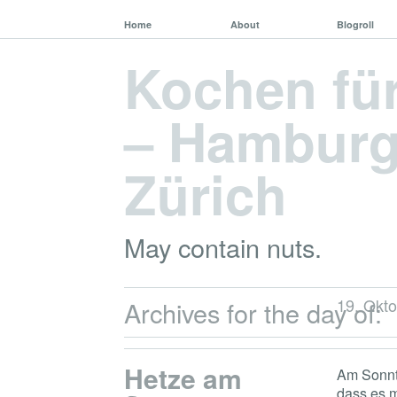
Home
About
Blogroll
Kochen fü
– Hamburg,
Zürich
May contain nuts.
19. Okt
Archives for the day of:
Hetze am
Am Sonnt
dass es m