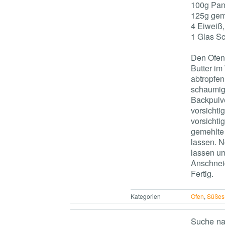
100g Pan
125g gem
4 Eiweiß,
1 Glas S
Den Ofen 
Butter i
abtropfe
schaumig
Backpulv
vorsichti
vorsichti
gemehlte 
lassen. N
lassen un
Anschnei
Fertig.
Kategorien
Ofen
,
Süßes
Suche na